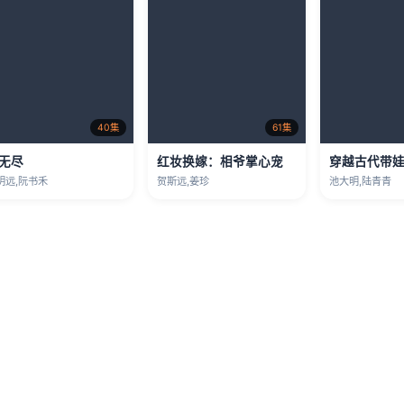
40集
61集
无尽
红妆换嫁：相爷掌心宠
穿越古代带
明远,阮书禾
贺斯远,姜珍
池大明,陆青青