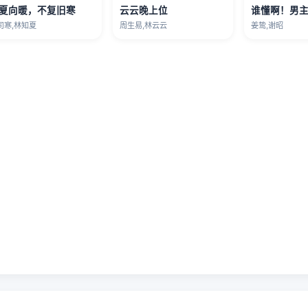
夏向暖，不复旧寒
云云晚上位
司寒,林知夏
周生易,林云云
姜鸷,谢昭