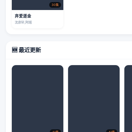
30集
弃爱逐金
沈彦轩,阿瑶
🆕 最近更新