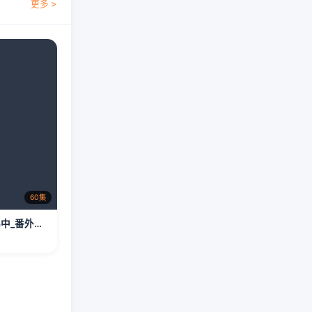
更多 >
60集
我在舆论风暴中_番外彩蛋