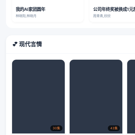
我的AI家团圆年
公司年终奖被换成1元
林晓阳,林晓月
周青青,欣欣
💕 现代言情
30集
43集