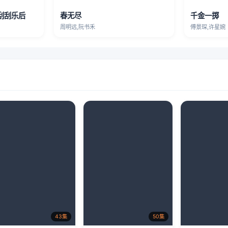
刮刮乐后
春无尽
千金一掷
周明远,阮书禾
傅景琛,许星婉
43集
50集