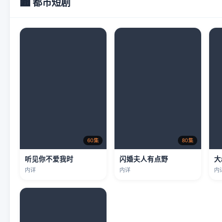
🏙️ 都市短剧
60集
80集
听见你不爱我时
闪婚夫人有点野
大
内详
内详
内