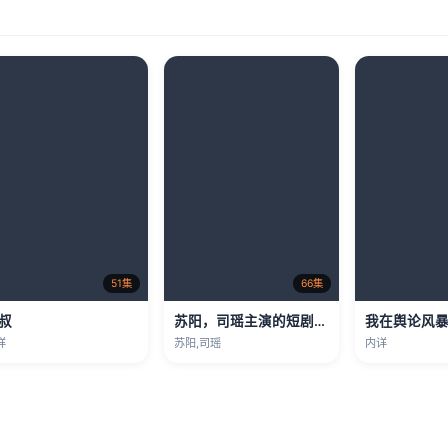
51集
66集
叔
苏阳，司瑶主演的短剧叫什么?老男孩
详
苏阳,司瑶
内详