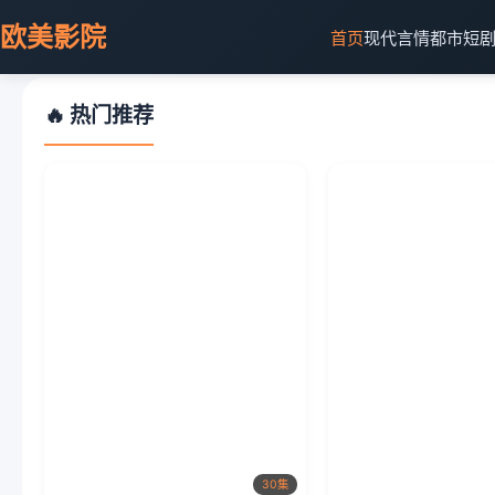
欧美影院
首页
现代言情
都市短
🔥 热门推荐
30集