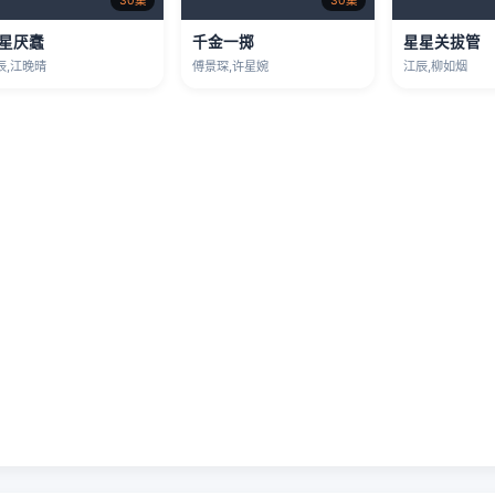
30集
30集
星厌蠢
千金一掷
星星关拔管
辰,江晚晴
傅景琛,许星婉
江辰,柳如烟