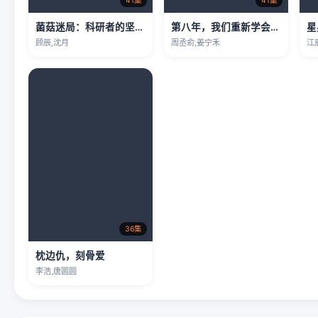
41集
41集
菌菇迷局：科研者的坚守与反击
第八年，我们重新学会相爱
星
顾辰,沈月
周丞俞,姜宁禾
江
36集
枕边仇，刻骨爱
李浩,唐圆圆