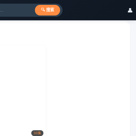
👤
🔍 搜索
30集