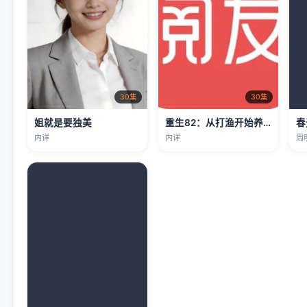
30集
30集
姐就是要独美
重生82：从打渔开始养活妻女
春
内详
内详
周