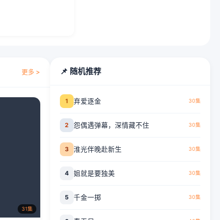
📌 随机推荐
更多 >
1
弃爱逐金
30集
2
怨偶遇弹幕，深情藏不住
30集
3
淮光伴晚赴新生
30集
4
姐就是要独美
30集
5
千金一掷
30集
31集