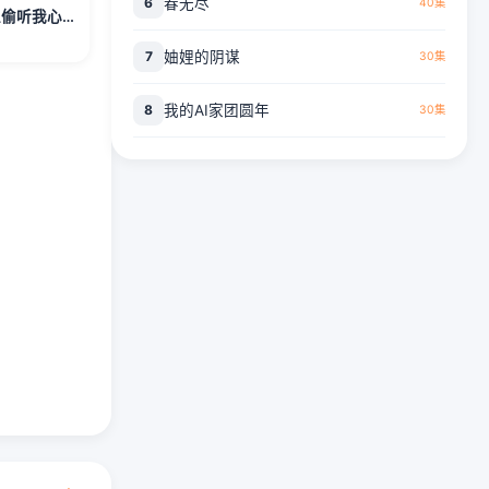
6
春无尽
40集
谁懂啊！男主偷听我心声后争着宠我
7
妯娌的阴谋
30集
8
我的AI家团圆年
30集