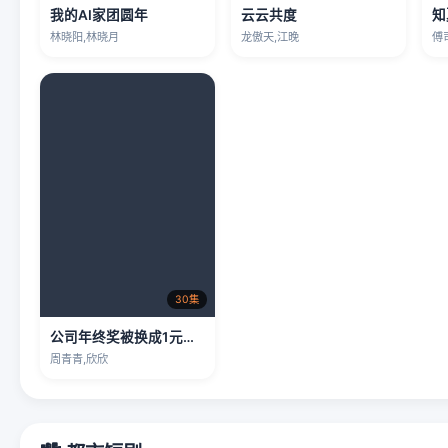
我的AI家团圆年
云云共度
知
林晓阳,林晓月
龙傲天,江晚
傅
30集
公司年终奖被换成1元刮刮乐后
周青青,欣欣